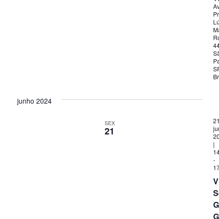
Av
Pr
Lú
Ma
Ro
44
S
Pa
SP
Br
junho 2024
2
SEX
ju
21
2
|
14
-
17
V
S
G
G