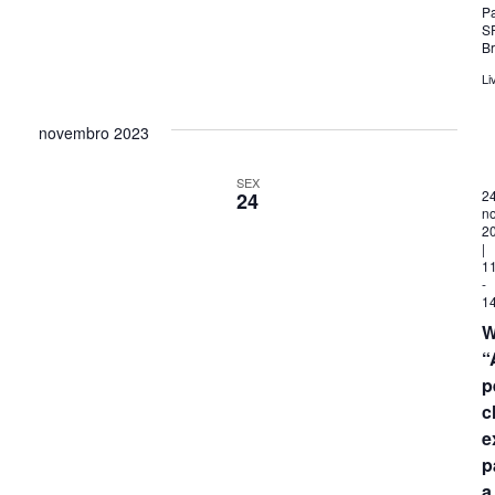
Pa
SP
Br
Li
novembro 2023
SEX
2
24
n
2
|
11
-
14
W
“
p
c
e
p
a