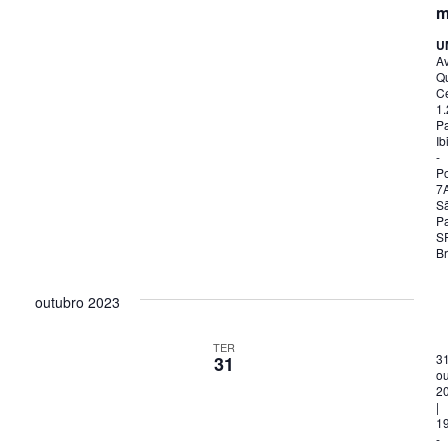
m
U
A
Qu
Ce
1.
P
Ib
-
Po
7A
S
Pa
SP
Br
outubro 2023
TER
3
31
ou
2
|
19
-