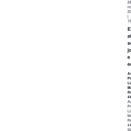
2
n
2
|
19
E
a
s
j
e
e
Av
Pr
Lú
Ma
Ro
4
Av
Pr
Lú
Ma
Ro
44
S