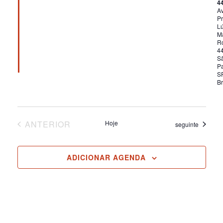
4
Av
Pr
Lú
Ma
Ro
44
S
Pa
SP
Br
EVENTOS
ANTERIOR
Hoje
Eventos
seguinte
ADICIONAR AGENDA