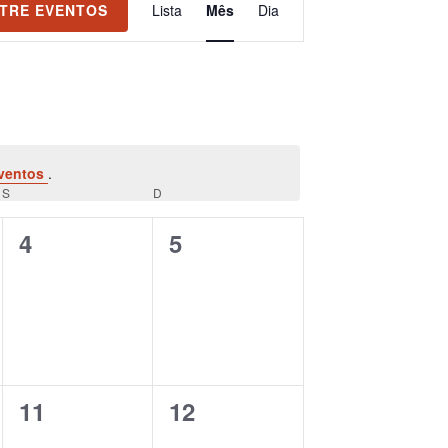
TRE EVENTOS
Lista
Mês
Dia
do
visual
Evento
ventos
.
S
SÁBADO
D
DOMINGO
0
0
4
5
evento,
evento,
0
0
11
12
evento,
evento,