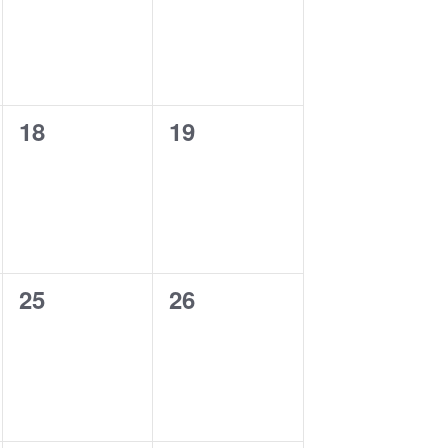
0
0
18
19
evento,
evento,
0
0
25
26
evento,
evento,