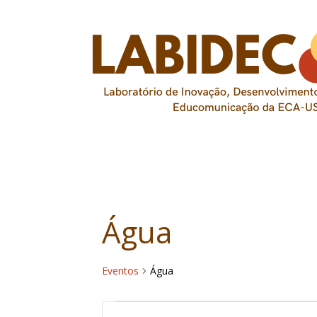
Skip
to
content
Água
Eventos
Água
Eventos
Pesquisa
Digite