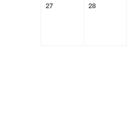
0
0
27
28
evento,
evento,