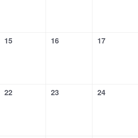
0
0
0
15
16
17
evento,
evento,
evento,
0
0
0
22
23
24
evento,
evento,
evento,