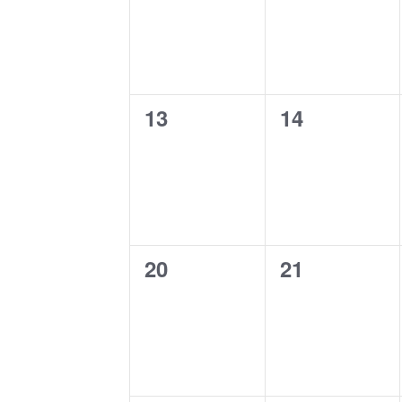
0
0
13
14
evento,
evento,
0
0
20
21
evento,
evento,