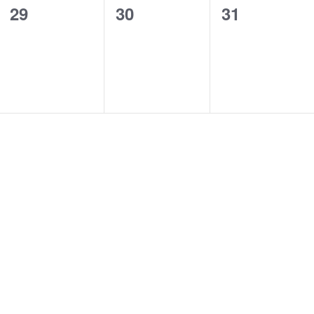
0
0
0
29
30
31
evento,
evento,
evento,