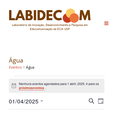
Skip
to
content
M
Água
Eventos
Água
Eventos
Nenhuns eventos agendados para 1 abril, 2025. Ir para os
for
Notice
próximoseventos
.
1
01/04/2025
Pesquis
Nav
PROCURAR
abril,
DIA
EVENTOS
do
Selecione
e
2025
a