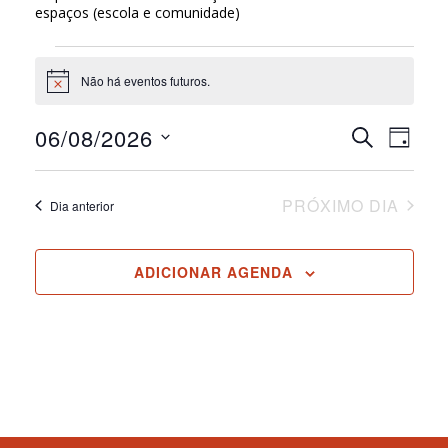
espaços (escola e comunidade)
Eventos
Não há eventos futuros.
for
Notice
6
06/08/2026
Pesquis
Nav
PROCURAR
DIA
agosto,
EVENTOS
do
Selecione
e
a
2026
visu
navega
data.
PRÓXIMO DIA
Dia anterior
Eve
de
visuais
ADICIONAR AGENDA
de
Evento