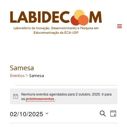
Skip
to
content
M
Samesa
Eventos
Samesa
Eventos
Nenhuns eventos agendados para 2 outubro, 2025. Ir para
for
Notice
os
próximoseventos
.
2
02/10/2025
Pesquis
Nav
PROCURAR
outubro,
DIA
EVENTOS
do
Selecione
e
2025
a