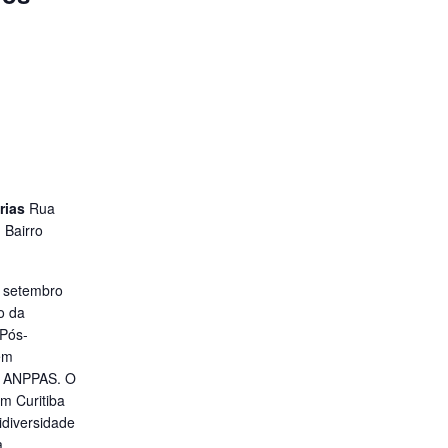
árias
Rua
 Bairro
e setembro
o da
 Pós-
em
– ANPPAS. O
m Curitiba
idiversidade
a