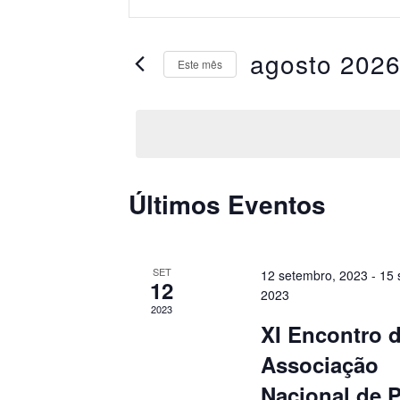
e
palavra-
navegação
chave.
Pesquisa
agosto 202
de
Eventos
Este mês
pela
visuais
Selecione
palavra-
a
chave.
de
data.
Eventos
Calendárior
Últimos Eventos
de
Eventos
SET
12 setembro, 2023
-
15 
12
2023
2023
XI Encontro 
Associação
Nacional de 