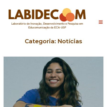
Skip
to
content
M
Categoria:
Notícias