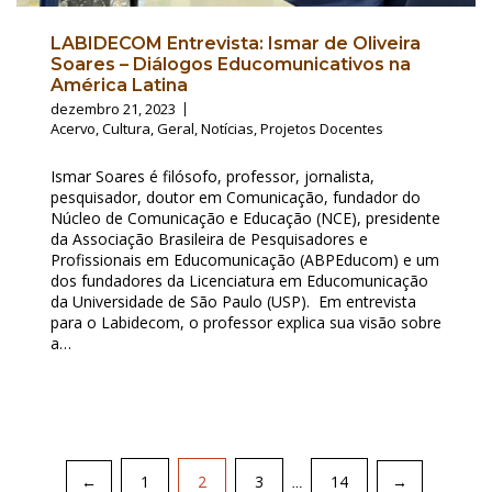
LABIDECOM Entrevista: Ismar de Oliveira
Soares – Diálogos Educomunicativos na
América Latina
dezembro 21, 2023
Acervo
,
Cultura
,
Geral
,
Notícias
,
Projetos Docentes
Ismar Soares é filósofo, professor, jornalista,
pesquisador, doutor em Comunicação, fundador do
Núcleo de Comunicação e Educação (NCE), presidente
da Associação Brasileira de Pesquisadores e
Profissionais em Educomunicação (ABPEducom) e um
dos fundadores da Licenciatura em Educomunicação
da Universidade de São Paulo (USP). Em entrevista
para o Labidecom, o professor explica sua visão sobre
a…
Paginação
1
2
3
14
←
→
…