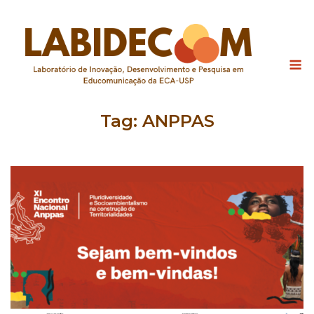
Skip
to
content
M
Tag:
ANPPAS