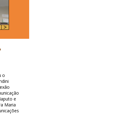
o
u o
ndini
nexão
omunicação
Maputo e
ra Maria
unicações