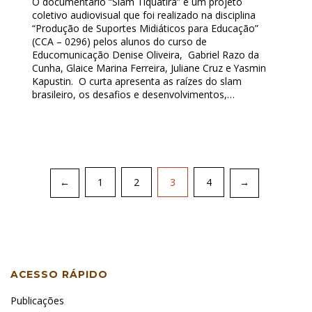
O documentário “Slam Tiquatira” é um projeto
coletivo audiovisual que foi realizado na disciplina
“Produção de Suportes Midiáticos para Educação”
(CCA – 0296) pelos alunos do curso de
Educomunicação Denise Oliveira, Gabriel Razo da
Cunha, Glaice Marina Ferreira, Juliane Cruz e Yasmin
Kapustin. O curta apresenta as raízes do slam
brasileiro, os desafios e desenvolvimentos,…
Paginação
1
2
3
4
←
→
de
posts
ACESSO RÁPIDO
Publicações