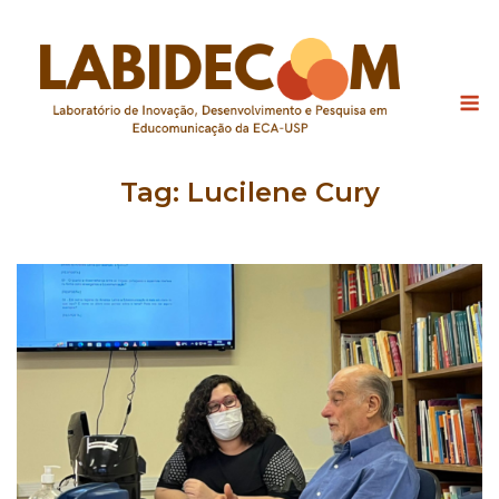
Skip
to
content
M
Tag:
Lucilene Cury