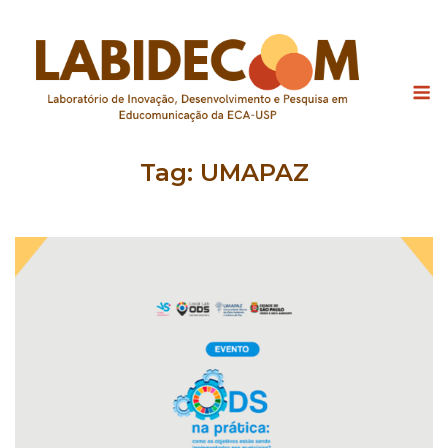
Skip
to
content
M
Tag:
UMAPAZ