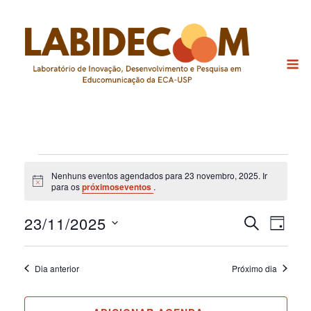
Skip
to
content
M
Eventos
Nenhuns eventos agendados para 23 novembro, 2025. Ir
for
Notice
para os
próximoseventos
.
23
23/11/2025
Pesquis
Nav
PROCURAR
DIA
novembro,
EVENTOS
do
Selecione
e
a
2025
visu
navega
data.
Dia anterior
Próximo dia
Eve
de