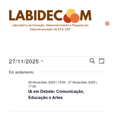
Skip
to
content
M
Eventos
27/11/2025
Pesquis
Nav
PROCURAR
DIA
EVENTOS
do
Selecione
e
for
a
Em andamento
visu
navega
data.
27
Eve
26 November, 2025 | 10:00
-
27 November, 2025 |
de
November,
17:00
IA em Debate: Comunicação,
visuais
2025
Educação e Artes
de
Evento