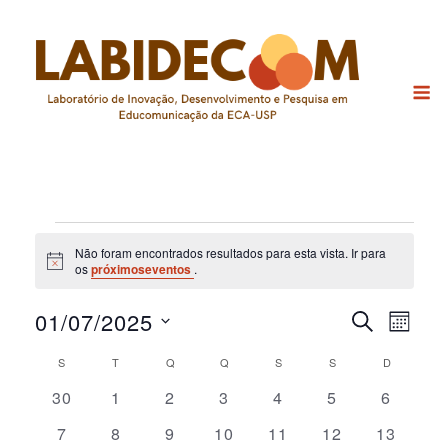
Skip
to
content
M
Eventos
Não foram encontrados resultados para esta vista. Ir para
Notice
os
próximoseventos
.
01/07/2025
Pesquis
Nav
PROCURAR
MÊS
EVENTOS
do
Selecione
e
Calendárior
S
SEGUNDA-FEIRA
T
TERÇA-FEIRA
Q
QUARTA-FEIRA
Q
QUINTA-FEIRA
S
SEXTA-FEIRA
S
SÁBADO
D
DOMINGO
a
visu
navega
data.
de
0
0
0
0
0
0
0
30
1
2
3
4
5
6
Eve
de
eventos
eventos
eventos
eventos
eventos
eventos
eventos
Eventos
0
0
0
0
0
0
0
7
8
9
10
11
12
13