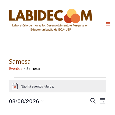
Skip
to
content
M
Samesa
Eventos
Samesa
Eventos
Não há eventos futuros.
for
Notice
8
08/08/2026
Pesquis
Nav
PROCURAR
DIA
agosto,
EVENTOS
do
Selecione
e
a
2026
visu