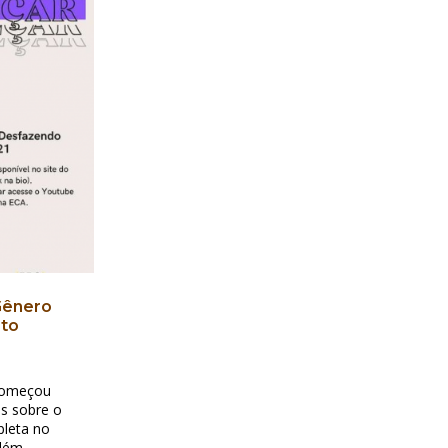
Gênero
sto
começou
is sobre o
pleta no
Além