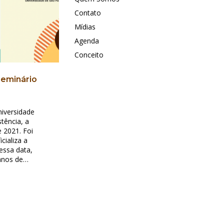
Contato
Mídias
Agenda
Conceito
eminário
iversidade
tência, a
 2021. Foi
ializa a
ssa data,
anos de…