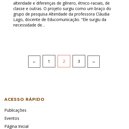
alteridade e diferenças de gênero, étnico-raciais, de
classe e outras. O projeto surgiu como um braço do
grupo de pesquisa Alteridade da professora Cláudia
Lago, docente de Educomunicação. “Ele surgiu da
necessidade de…
Paginação
1
2
3
←
→
de
posts
ACESSO RÁPIDO
Publicações
Eventos
Página Inicial