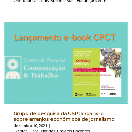
Orientadora: Thaís Brianezi Sueli Furlan (docente…
Grupo de pesquisa da USP lança livro
sobre arranjos econômicos de jornalismo
dezembro 10, 2021
Eventos
,
Geral
,
Notícias
,
Projetos Docentes