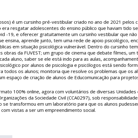
iosos) é um cursinho pré-vestibular criado no ano de 2021 pelos 
 era resgatar adolescentes do ensino público que haviam tido s
id -19, e oferecer gratuitamente um cursinho vestibular que não
ensina, aprende junto, tem uma rede de apoio psicológico, enco
blicas em situação psicológica vulnerável. Dentro do cursinho t
 as obras da FUVEST; um grupo de cinema que debate filmes, um 
 cada aluno, saber se ele está indo para as aulas, acompanhamen
psicológico por alunos de psicologia e psicólogos está sendo for
a todos os alunos; monitoria que resolve os problemas que os a
 um espaço de criação de alunos de Educomunicação para projeto
ormato 100% online, agora com voluntários de diversas Unidades
Organizações da Sociedade Civil (CCA0297), sob responsabilidad
nho se transformou em um laboratório para que os alunos pudess
, com vistas a ser um empreendimento social.