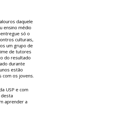
calouros daquele
eu ensino médio
 entregue só o
ntros culturais,
emos um grupo de
time de tutores
to do resultado
mado durante
lunos estão
s com os jovens.
 da USP e com
e desta
em aprender a