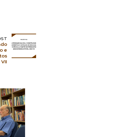
OST
ndo
o e
tos
VII