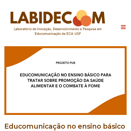
Skip
to
content
M
Educomunicação no ensino básico