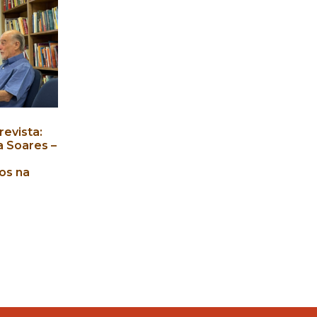
evista:
a Soares –
os na