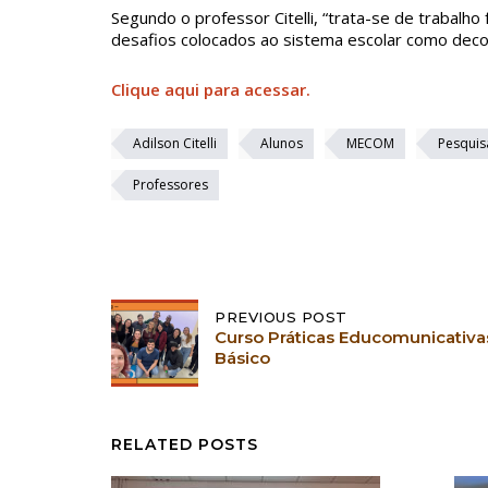
Segundo o professor Citelli, “trata-se de trabal
desafios colocados ao sistema escolar como decor
Clique aqui para acessar.
Adilson Citelli
Alunos
MECOM
Pesquis
Professores
Post
PREVIOUS POST
Curso Práticas Educomunicativa
navigation
Básico
RELATED POSTS