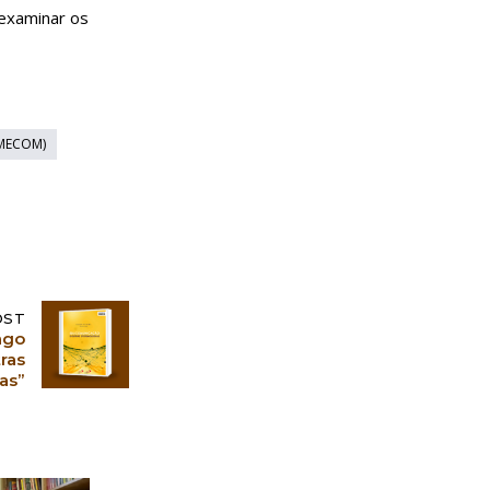
 examinar os
(MECOM)
OST
ago
ras
as”