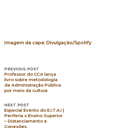
Imagem da capa: Divulgação/Spotify
Post
PREVIOUS POST
Professor do CCA lança
navigation
livro sobre metodologia
de Administração Pública
por meio da cultura
NEXT POST
Especial Evento do E.I.T.A.! |
Periferia x Ensino Superior
– Distanciamento e
Conexões