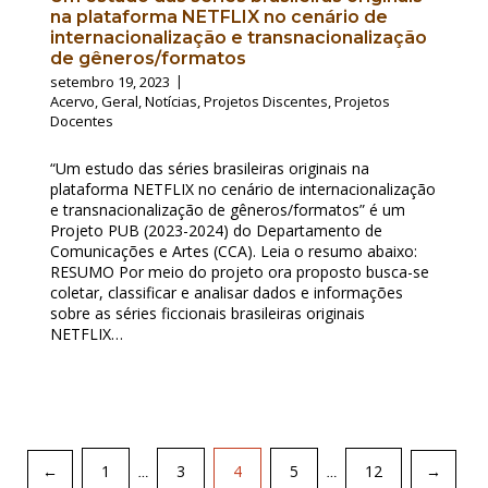
na plataforma NETFLIX no cenário de
internacionalização e transnacionalização
de gêneros/formatos
setembro 19, 2023
Acervo
,
Geral
,
Notícias
,
Projetos Discentes
,
Projetos
Docentes
“Um estudo das séries brasileiras originais na
plataforma NETFLIX no cenário de internacionalização
e transnacionalização de gêneros/formatos” é um
Projeto PUB (2023-2024) do Departamento de
Comunicações e Artes (CCA). Leia o resumo abaixo:
RESUMO Por meio do projeto ora proposto busca-se
coletar, classificar e analisar dados e informações
sobre as séries ficcionais brasileiras originais
NETFLIX…
Paginação
1
3
4
5
12
←
→
…
…